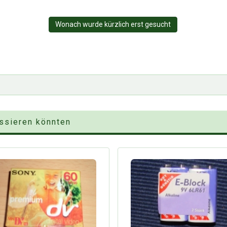
Wonach wurde kürzlich erst gesucht
essieren könnten