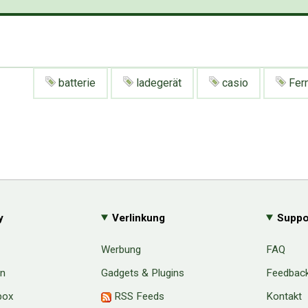
batterie
ladegerät
casio
Fer
y
Verlinkung
Suppo
Werbung
FAQ
en
Gadgets & Plugins
Feedbac
box
RSS Feeds
Kontakt