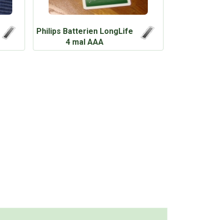
Philips Batterien LongLife
4 mal AAA