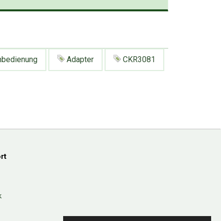
nbedienung
Adapter
CKR3081
rt
k