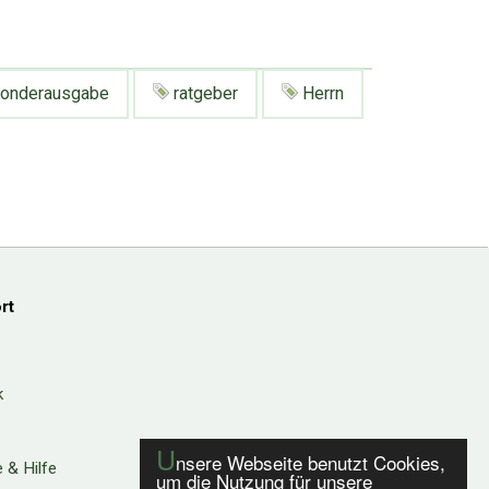
onderausgabe
ratgeber
Herrn
rt
k
U
nsere Webseite benutzt Cookies,
 & Hilfe
um die Nutzung für unsere