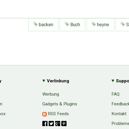
backen
Buch
heyne
S
y
Verlinkung
Suppo
Werbung
FAQ
en
Gadgets & Plugins
Feedbac
box
RSS Feeds
Kontakt
Probleme