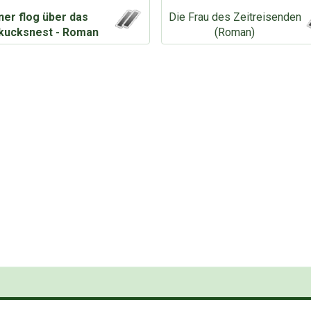
ner flog über das
Die Frau des Zeitreisenden
kucksnest - Roman
(Roman)