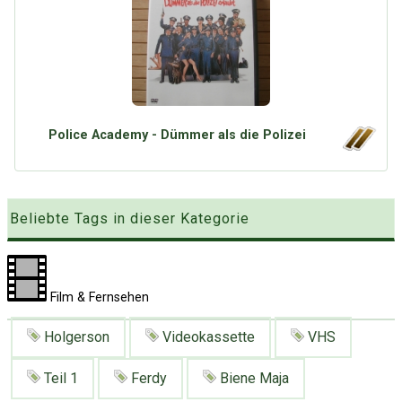
Google
Neu hier?
Mediadaten
Erweitere Suche
Presse News
Suchanfragen
Zufallsartikel
Kategoriewolke
Police Academy - Dümmer als die Polizei
Tagwolke
Beliebte Tags in dieser Kategorie
Film & Fernsehen
Holgerson
Videokassette
VHS
Teil 1
Ferdy
Biene Maja