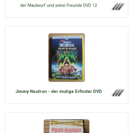
der Maulwurf und seine Freunde DVD 12
Jimmy Neutron - der mutige Erfinder DVD
Über Tauschbu↔de
Kategorien
Mit Email
Twitter
Facebook
Tauschbons
Neue Artikel