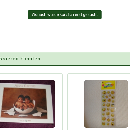
Wonach wurde kürzlich erst gesucht
essieren könnten