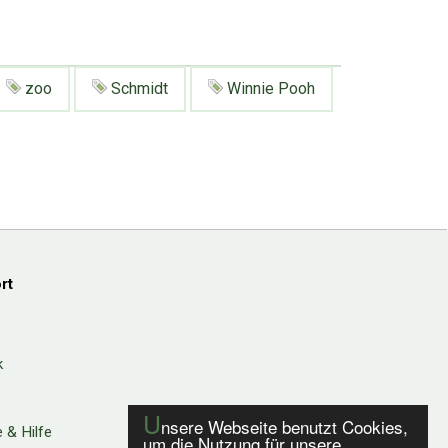
zoo
Schmidt
Winnie Pooh
rt
k
U
nsere Webseite benutzt Cookies,
 & Hilfe
um die Nutzung für unsere