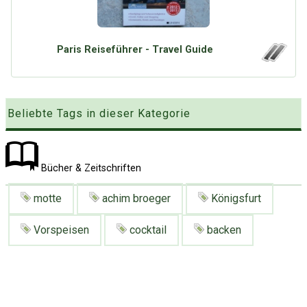
Google
Neu hier?
Mediadaten
Erweitere Suche
Presse News
Suchanfragen
Paris Reiseführer - Travel Guide
Zufallsartikel
Kategoriewolke
Beliebte Tags in dieser Kategorie
Tagwolke
Bücher & Zeitschriften
motte
achim broeger
Königsfurt
Vorspeisen
cocktail
backen