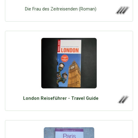
Die Frau des Zeitreisenden (Roman)
London Reiseführer - Travel Guide
Über Tauschbu↔de
Kategorien
Mit Email
Twitter
Facebook
Tauschbons
Neue Artikel