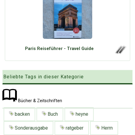
Google
Neu hier?
Mediadaten
Erweitere Suche
Presse News
Suchanfragen
Zufallsartikel
Kategoriewolke
Paris Reiseführer - Travel Guide
Tagwolke
Beliebte Tags in dieser Kategorie
Bücher & Zeitschriften
backen
Buch
heyne
Sonderausgabe
ratgeber
Herrn