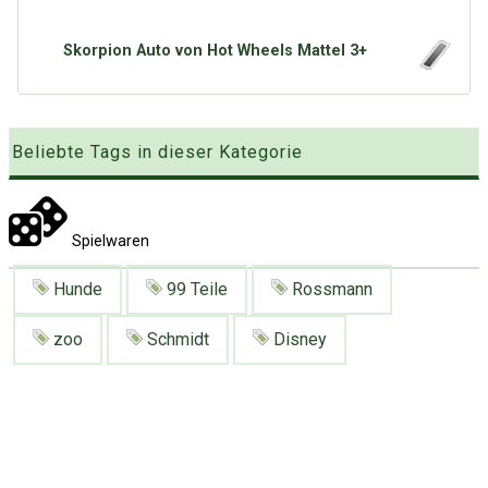
Google
Neu hier?
Mediadaten
Erweitere Suche
Skorpion Auto von Hot Wheels Mattel 3+
Presse News
Suchanfragen
Zufallsartikel
Kategoriewolke
Beliebte Tags in dieser Kategorie
Tagwolke
Spielwaren
Hunde
99 Teile
Rossmann
zoo
Schmidt
Disney