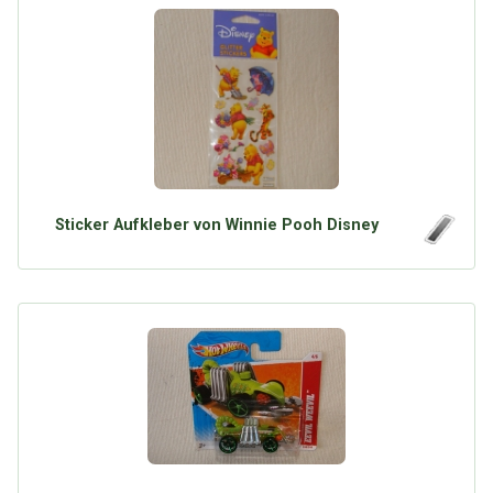
Sticker Aufkleber von Winnie Pooh Disney
Über Tauschbu↔de
Kategorien
Mit Email
Twitter
Facebook
Tauschbons
Neue Artikel