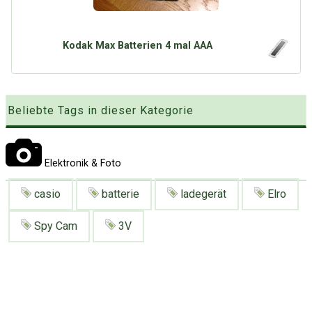
Google
Neu hier?
Mediadaten
Erweitere Suche
Presse News
Suchanfragen
Kodak Max Batterien 4 mal AAA
Zufallsartikel
Kategoriewolke
Beliebte Tags in dieser Kategorie
Tagwolke
Elektronik & Foto
casio
batterie
ladegerät
Elro
Spy Cam
3V