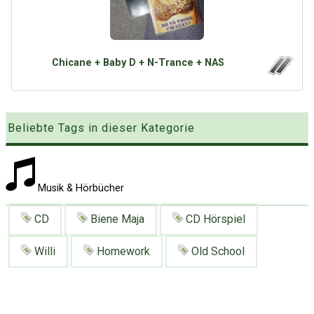
Google
Neu hier?
Mediadaten
Erweitere Suche
Presse News
Suchanfragen
Chicane + Baby D + N-Trance + NAS
Zufallsartikel
Kategoriewolke
Tagwolke
Beliebte Tags in dieser Kategorie
Musik & Hörbücher
CD
Biene Maja
CD Hörspiel
Willi
Homework
Old School