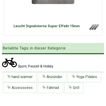
Google
Neu hier?
Mediadaten
Erweitere Suche
Presse News
Suchanfragen
Zufallsartikel
Leucht Signalsterne Super Effekt 15mm
Kategoriewolke
Tagwolke
Beliebte Tags in dieser Kategorie
Sport, Freizeit & Hobby
hand warmer
Anzünder
Yoga Pilates
Accessoires
Fahrrad
Grill