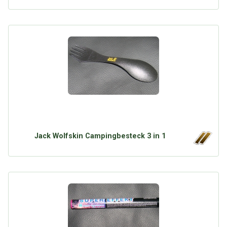
Jack Wolfskin Campingbesteck 3 in 1
Über Tauschbu↔de
Kategorien
Mit Email
Twitter
Facebook
Tauschbons
Neue Artikel