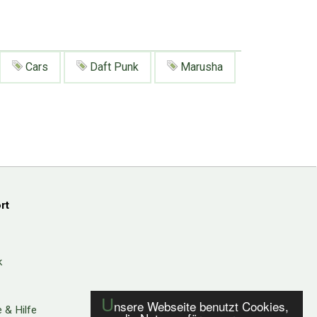
Cars
Daft Punk
Marusha
rt
k
U
nsere Webseite benutzt Cookies,
 & Hilfe