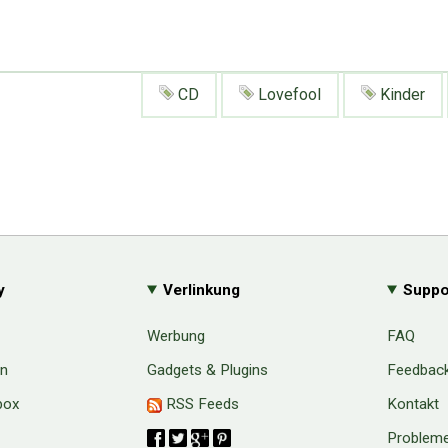
CD
Lovefool
Kinder
y
Verlinkung
Suppo
Werbung
FAQ
en
Gadgets & Plugins
Feedbac
box
RSS Feeds
Kontakt
Probleme