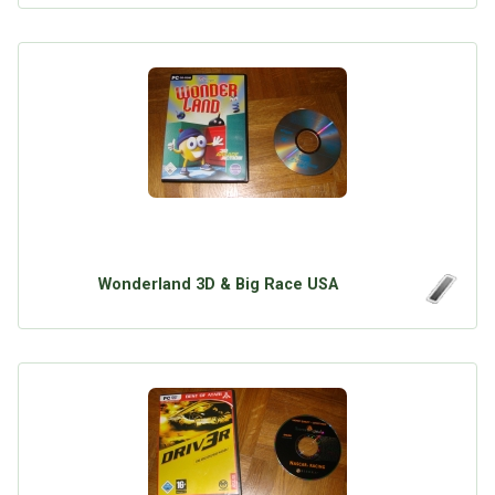
Wonderland 3D & Big Race USA
Über Tauschbu↔de
Kategorien
Mit Email
Twitter
Facebook
Tauschbons
Neue Artikel