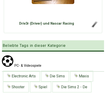
Google
Neu hier?
Mediadaten
Erweitere Suche
Presse News
Suchanfragen
Zufallsartikel
Driv3r (Driver) und Nascar Racing
Kategoriewolke
Tagwolke
Beliebte Tags in dieser Kategorie
PC- & Videospiele
Electronic Arts
Die Sims
Maxis
Shooter
Spiel
Die Sims 2 - De