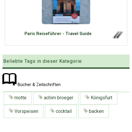
Google
Neu hier?
Mediadaten
Erweitere Suche
Presse News
Suchanfragen
Zufallsartikel
Paris Reiseführer - Travel Guide
Kategoriewolke
Tagwolke
Beliebte Tags in dieser Kategorie
Bücher & Zeitschriften
motte
achim broeger
Königsfurt
Vorspeisen
cocktail
backen