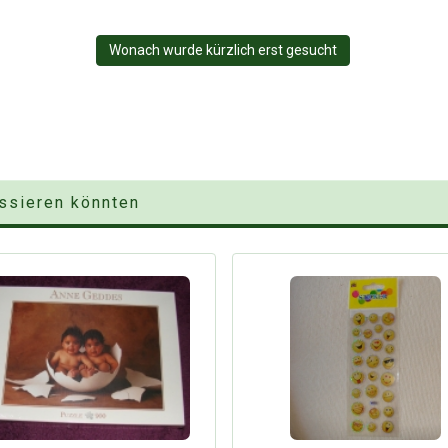
Wonach wurde kürzlich erst gesucht
essieren könnten