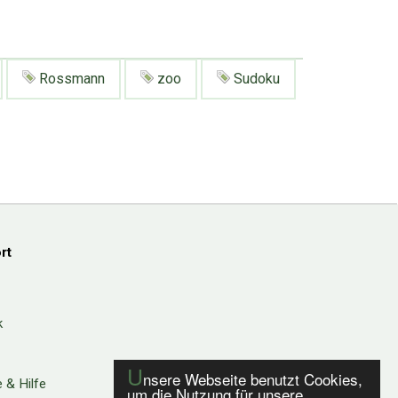
Rossmann
zoo
Sudoku
rt
k
U
nsere Webseite benutzt Cookies,
 & Hilfe
um die Nutzung für unsere