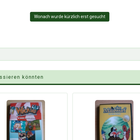
Wonach wurde kürzlich erst gesucht
essieren könnten