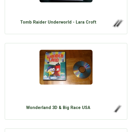
Tomb Raider Underworld - Lara Croft
Wonderland 3D & Big Race USA
Über Tauschbu↔de
Kategorien
Mit Email
Twitter
Facebook
Tauschbons
Neue Artikel