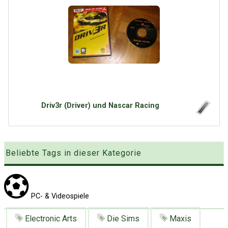
Google
Neu hier?
Mediadaten
Erweitere Suche
Presse News
Suchanfragen
Zufallsartikel
Kategoriewolke
Tagwolke
Driv3r (Driver) und Nascar Racing
Beliebte Tags in dieser Kategorie
PC- & Videospiele
Electronic Arts
Die Sims
Maxis