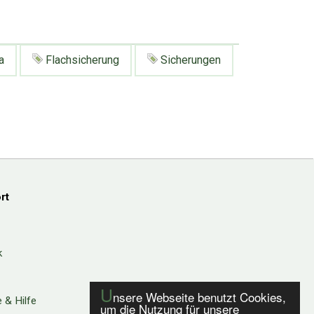
a
Flachsicherung
Sicherungen
rt
k
U
nsere Webseite benutzt Cookies,
 & Hilfe
um die Nutzung für unsere