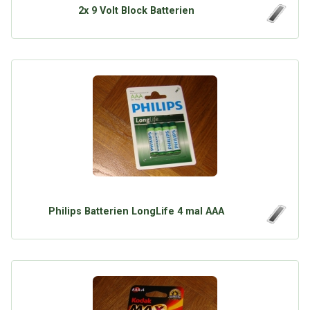
2x 9 Volt Block Batterien
Philips Batterien LongLife 4 mal AAA
Über Tauschbu↔de
Kategorien
Mit Email
Twitter
Facebook
Tauschbons
Neue Artikel