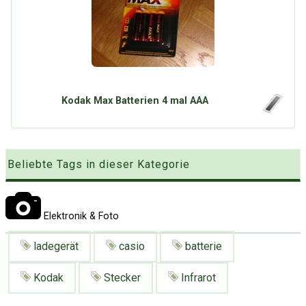
Google
Neu hier?
Mediadaten
Erweitere Suche
Presse News
Suchanfragen
Zufallsartikel
Kategoriewolke
Kodak Max Batterien 4 mal AAA
Tagwolke
Beliebte Tags in dieser Kategorie
Elektronik & Foto
ladegerät
casio
batterie
Kodak
Stecker
Infrarot