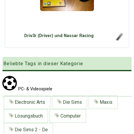
Google
Neu hier?
Mediadaten
Erweitere Suche
Presse News
Suchanfragen
Zufallsartikel
Driv3r (Driver) und Nascar Racing
Kategoriewolke
Tagwolke
Beliebte Tags in dieser Kategorie
PC- & Videospiele
Electronic Arts
Die Sims
Maxis
Lösungsbuch
Computer
Die Sims 2 - De