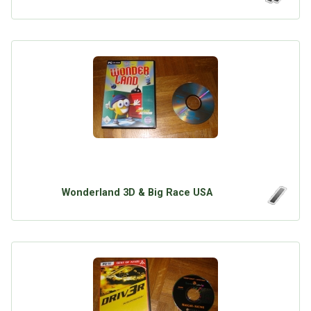
Wonderland 3D & Big Race USA
Über Tauschbu↔de
Kategorien
Mit Email
Twitter
Facebook
Tauschbons
Neue Artikel