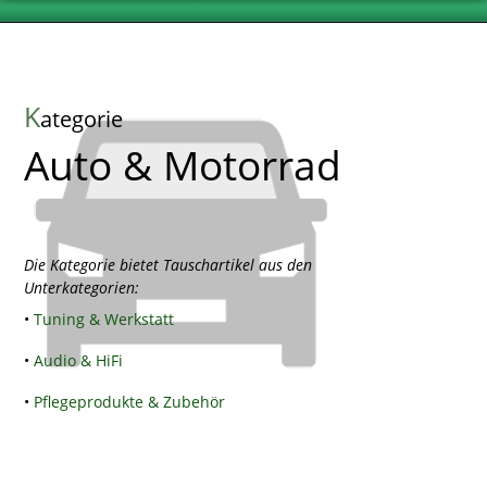
K
ategorie
Auto & Motorrad
Die Kategorie bietet Tauschartikel aus den
Unterkategorien:
•
Tuning & Werkstatt
•
Audio & HiFi
•
Pflegeprodukte & Zubehör