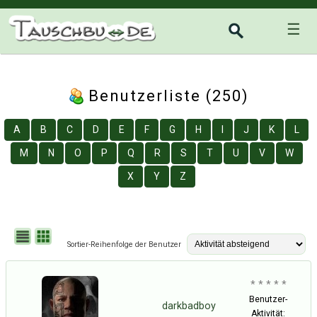
☰
Benutzerliste (250)
A
B
C
D
E
F
G
H
I
J
K
L
M
N
O
P
Q
R
S
T
U
V
W
X
Y
Z
Sortier-Reihenfolge der Benutzer
* * * * *
Benutzer-
darkbadboy
Aktivität: