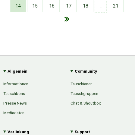
Google
Neu hier?
14
15
16
17
18
..
21
Mediadaten
Erweitere Suche
Presse News
Suchanfragen
Zufallsartikel
Kategoriewolke
Tagwolke
Allgemein
Community
Informationen
Tauschianer
Tauschbons
Tauschgruppen
Presse News
Chat & Shoutbox
Mediadaten
Verlinkung
Support