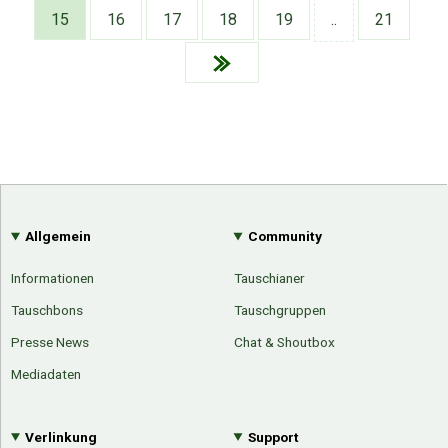
Google
Neu hier?
15
16
17
18
19
..
21
Mediadaten
Erweitere Suche
Presse News
Suchanfragen
Zufallsartikel
Kategoriewolke
Tagwolke
Allgemein
Community
Informationen
Tauschianer
Tauschbons
Tauschgruppen
Presse News
Chat & Shoutbox
Mediadaten
Verlinkung
Support