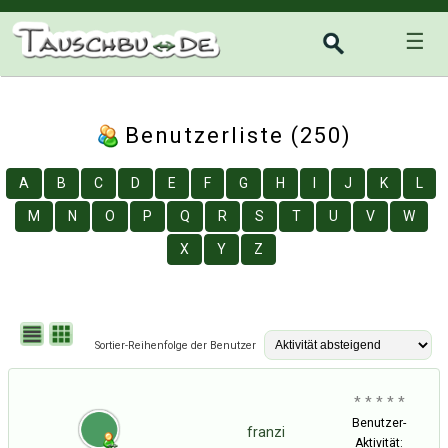
☰
Benutzerliste (250)
A
B
C
D
E
F
G
H
I
J
K
L
M
N
O
P
Q
R
S
T
U
V
W
X
Y
Z
Sortier-Reihenfolge der Benutzer
* * * * *
Benutzer-
franzi
Aktivität: