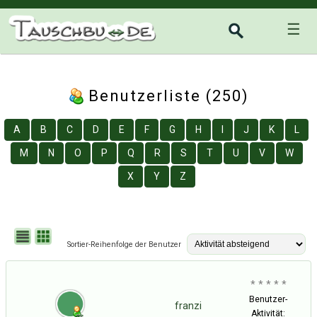
☰
Benutzerliste (250)
A
B
C
D
E
F
G
H
I
J
K
L
M
N
O
P
Q
R
S
T
U
V
W
X
Y
Z
Sortier-Reihenfolge der Benutzer
* * * * *
Benutzer-
franzi
Aktivität: