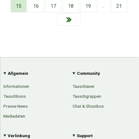
Google
Neu hier?
15
16
17
18
19
..
21
Mediadaten
Erweitere Suche
Presse News
Suchanfragen
Zufallsartikel
Kategoriewolke
Tagwolke
Allgemein
Community
Informationen
Tauschianer
Tauschbons
Tauschgruppen
Presse News
Chat & Shoutbox
Mediadaten
Verlinkung
Support