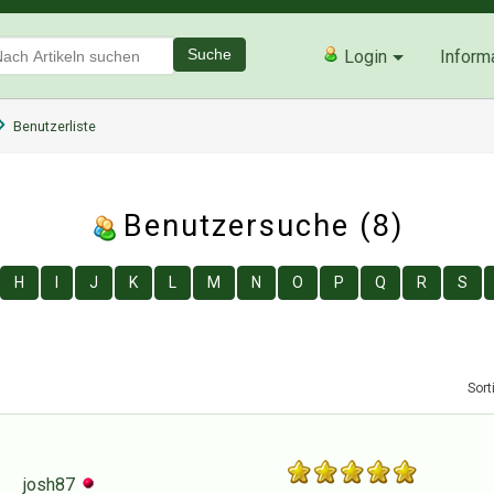
Suche
Login
Inform
Benutzerliste
Benutzersuche (8)
H
I
J
K
L
M
N
O
P
Q
R
S
Sort
josh87