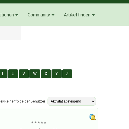
ationen
Community
Artikel finden
T
U
V
W
X
Y
Z
ier-Reihenfolge der Benutzer
* * * * *