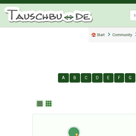
Start
Community
A
B
C
D
E
F
G