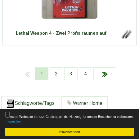
Lethal Weapon 4 - Zwei Profis räumen auf
1
2
3
4
Schlagworte/Tags
Warner Home
U
nsere Webseite benutzt Cookies, um die Nutzung für unsere Besucher zu verbessern.
Walt Disney
Universum Film
Information
Einverstanden
Sony Pictures
Vin Diesel