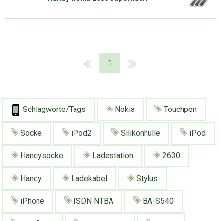
1
Schlagworte/Tags
Nokia
Touchpen
Socke
iPod2
Silikonhülle
iPod
Handysocke
Ladestation
2630
Handy
Ladekabel
Stylus
iPhone
ISDN NTBA
BA-S540