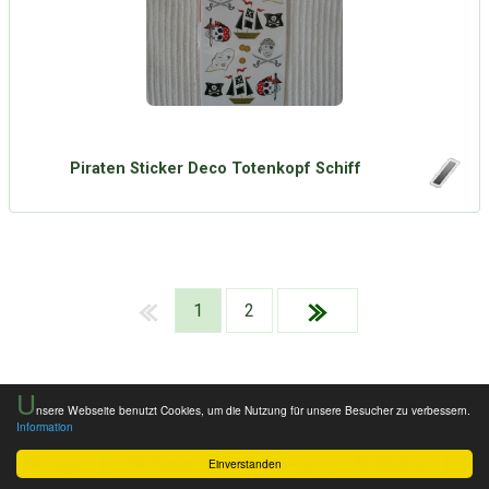
Piraten Sticker Deco Totenkopf Schiff
1
2
U
nsere Webseite benutzt Cookies, um die Nutzung für unsere Besucher zu verbessern.
Schlagworte/Tags
Eisenbahn
Puzzle
Information
Lego
Duplo
Disney
Sticker
Einverstanden