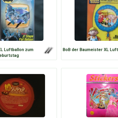
L Luftballon zum
BoB der Baumeister XL Luft
eburtstag