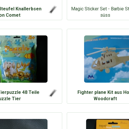
lteufel Knallerbsen
Magic Sticker Set - Barbie S
on Comet
süss
ierpuzzle 48 Teile
Fighter plane Kit aus Ho
uzzle Tier
Woodcraft