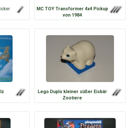
ticker
MC TOY Transformer 4x4 Pickup
von 1984
lz
Lego Duplo kleiner süßer Eisbär
Zootiere