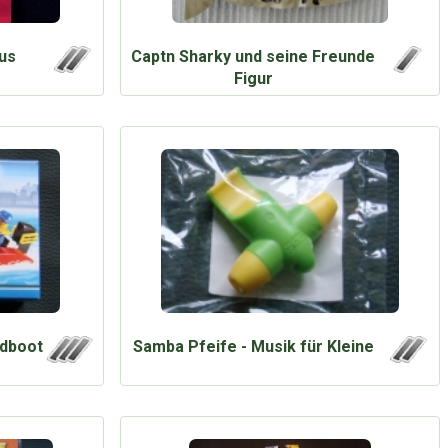
us
Captn Sharky und seine Freunde
Figur
edboot
Samba Pfeife - Musik für Kleine