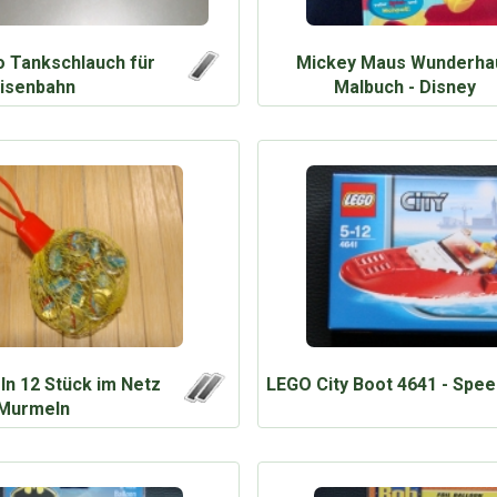
o Tankschlauch für
Mickey Maus Wunderha
isenbahn
Malbuch - Disney
n 12 Stück im Netz
LEGO City Boot 4641 - Spe
Murmeln