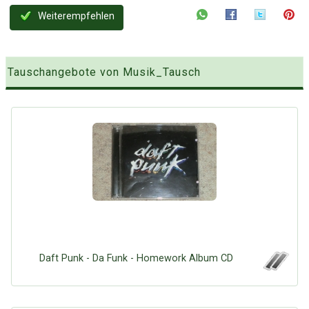
Weiterempfehlen
Tauschangebote von Musik_Tausch
Daft Punk - Da Funk - Homework Album CD
Über Tauschbu↔de
Kategorien
Mit Email
Twitter
Facebook
Tauschbons
Neue Artikel