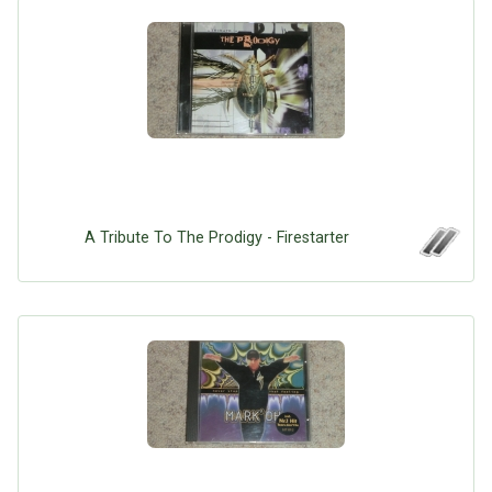
Google
Neu hier?
Mediadaten
Erweitere Suche
Presse News
Suchanfragen
Zufallsartikel
Kategoriewolke
Tagwolke
A Tribute To The Prodigy - Firestarter