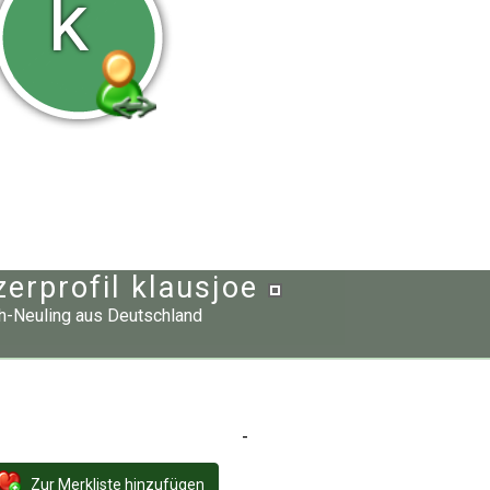
k
zerprofil klausjoe
h-Neuling
aus
Deutschland
-
Zur Merkliste hinzufügen