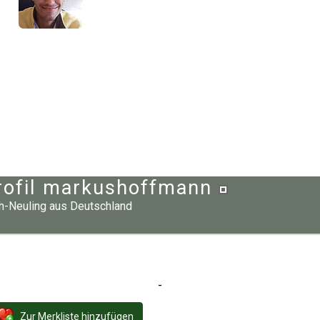
rofil markushoffmann
h-Neuling
aus
Deutschland
-
Zur Merkliste hinzufügen