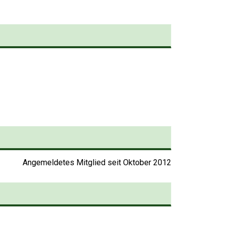
Sie haben bei Ihrem
Artikel eine ISBN oder
EAN vorliegen?
Stellen Sie Ihren Artikel
so noch leichter ein
Angemeldetes Mitglied seit Oktober 2012