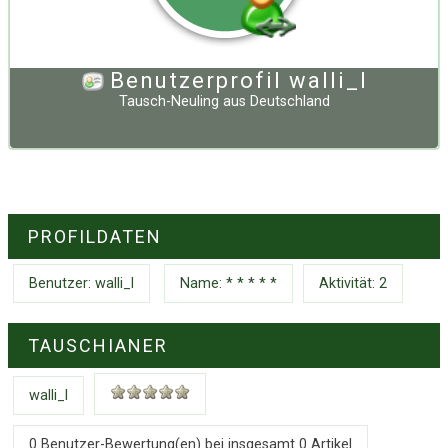
Benutzerprofil walli_l
Tausch-Neuling
aus
Deutschland
PROFILDATEN
Benutzer:
walli_l
Name: * * * * *
Aktivität: 2
TAUSCHIANER
walli_l
0 Benutzer-Bewertung(en) bei insgesamt
0
Artikel