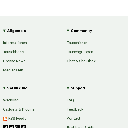
Allgemein
Community
Informationen
Tauschianer
Tauschbons
Tauschgruppen
Presse News
Chat & Shoutbox
Mediadaten
Verlinkung
Support
Werbung
FAQ
Gadgets & Plugins
Feedback
Über Tauschbu↔de
Kategorien
RSS Feeds
Kontakt
Mit Email
Twitter
Facebook
Tauschbons
Neue Artikel
Probleme & Hilfe