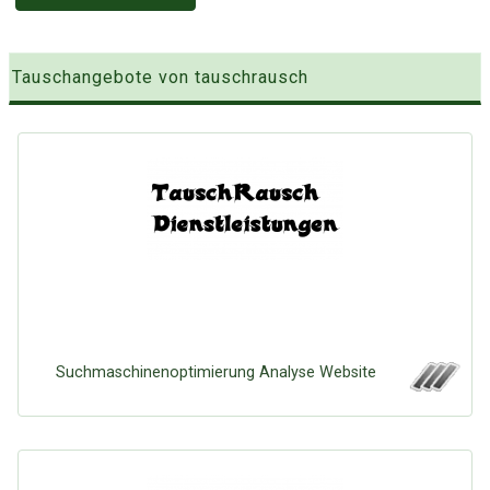
Tauschangebote von tauschrausch
Suchmaschinenoptimierung Analyse Website
Über Tauschbu↔de
Kategorien
Mit Email
Twitter
Facebook
Tauschbons
Neue Artikel