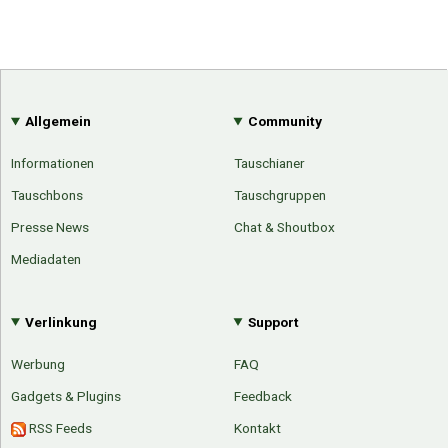
Allgemein
Community
Informationen
Tauschianer
Tauschbons
Tauschgruppen
Presse News
Chat & Shoutbox
Mediadaten
Verlinkung
Support
Werbung
FAQ
Gadgets & Plugins
Feedback
Über Tauschbu↔de
Kategorien
Mit Email
Twitter
Facebook
RSS Feeds
Kontakt
Tauschbons
Neue Artikel