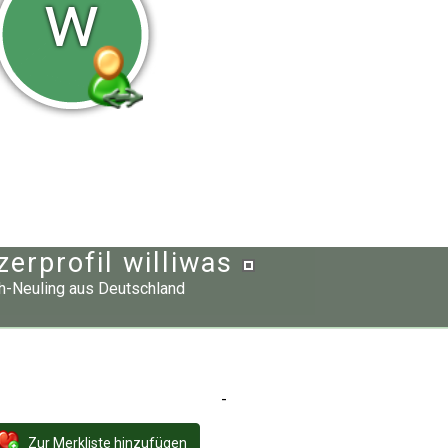
w
zerprofil williwas
h-Neuling
aus
Deutschland
-
Zur Merkliste hinzufügen