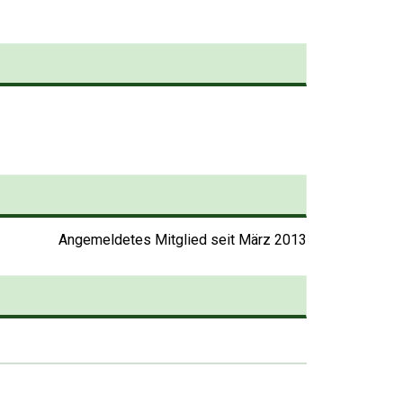
Stellen Sie Ihren
Artikel noch leichter ein:
durchsuchen Sie das
Produktsortiment
Angemeldetes Mitglied seit März 2013