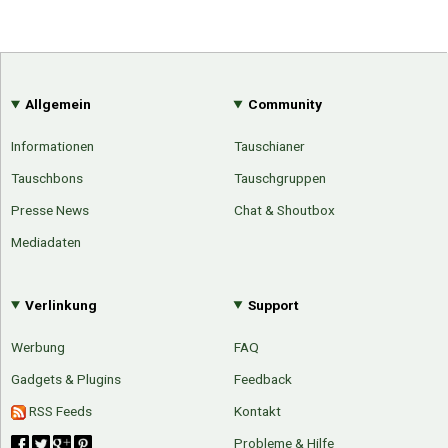
Allgemein
Community
Informationen
Tauschianer
Tauschbons
Tauschgruppen
Presse News
Chat & Shoutbox
Mediadaten
Verlinkung
Support
Werbung
FAQ
Gadgets & Plugins
Feedback
Über Tauschbu↔de
Kategorien
RSS Feeds
Kontakt
Mit Email
Twitter
Facebook
Probleme & Hilfe
Tauschbons
Neue Artikel