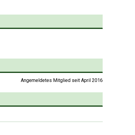
Stellen Sie Ihren
Artikel noch leichter ein:
durchsuchen Sie das
Produktsortiment
Angemeldetes Mitglied seit April 2016