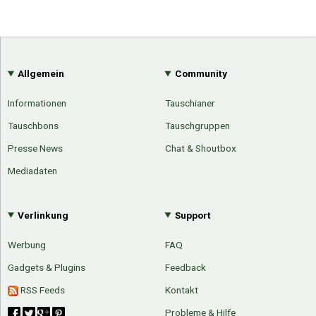
Allgemein
Community
Informationen
Tauschianer
Tauschbons
Tauschgruppen
Presse News
Chat & Shoutbox
Mediadaten
Verlinkung
Support
Werbung
FAQ
Gadgets & Plugins
Feedback
Über Tauschbu↔de
Kategorien
RSS Feeds
Kontakt
Mit Email
Twitter
Facebook
Probleme & Hilfe
Tauschbons
Neue Artikel