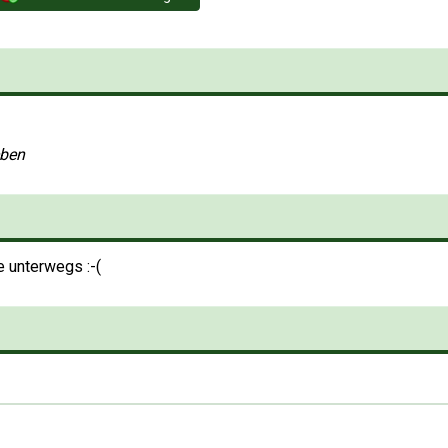
eben
e unterwegs :-(