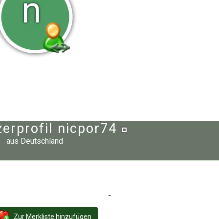
n
erprofil nicpor74
aus
Deutschland
-
Zur Merkliste hinzufügen