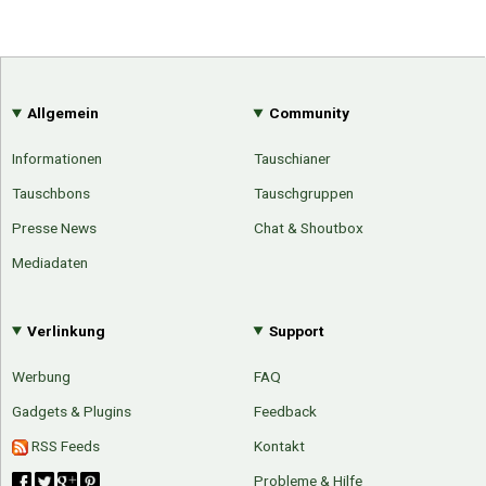
Allgemein
Community
Informationen
Tauschianer
Tauschbons
Tauschgruppen
Presse News
Chat & Shoutbox
Mediadaten
Verlinkung
Support
Werbung
FAQ
Gadgets & Plugins
Feedback
Über Tauschbu↔de
Kategorien
RSS Feeds
Kontakt
Mit Email
Twitter
Facebook
Probleme & Hilfe
Tauschbons
Neue Artikel