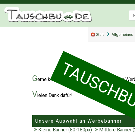
Start
Allgemeines
TAUSCHBUD
G
erne können Sie auf Ihrer Webseite einen Wer
V
ielen Dank dafür!
Unsere Auswahl an Werbebanner
Kleine Banner (80-180px)
Mittlere Banner 