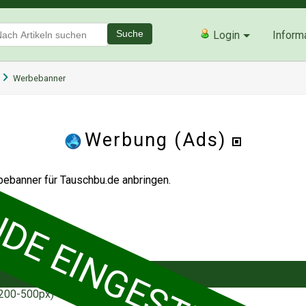
Suche
Login
Inform
Werbebanner
Werbung (Ads)
E EINGESTELLT :-(
bebanner für Tauschbu.de anbringen.
(200-500px)
Grosse Banner (501-728px)