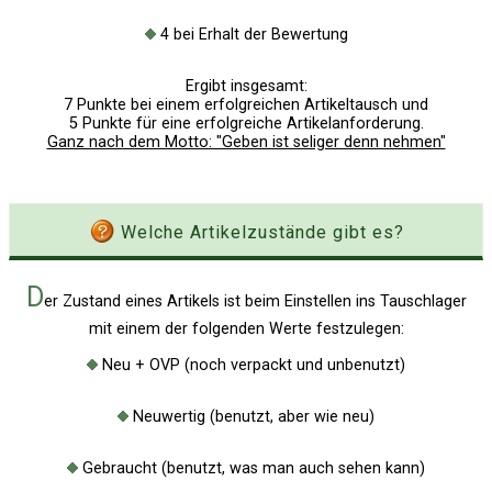
Google
Neu hier?
Mediadaten
Erweitere Suche
4 bei Erhalt der Bewertung
Presse News
Suchanfragen
Ergibt insgesamt:
7 Punkte bei einem erfolgreichen Artikeltausch und
Zufallsartikel
5 Punkte für eine erfolgreiche Artikelanforderung.
Ganz nach dem Motto: "Geben ist seliger denn nehmen"
Kategoriewolke
Tagwolke
Welche Artikelzustände gibt es?
D
er Zustand eines Artikels ist beim Einstellen ins Tauschlager
mit einem der folgenden Werte festzulegen:
Neu + OVP (noch verpackt und unbenutzt)
Neuwertig (benutzt, aber wie neu)
Gebraucht (benutzt, was man auch sehen kann)