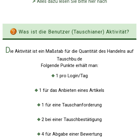
Alles dazu lesen Sie bitte hier nach
Was ist die Benutzer (Tauschianer) Aktivität?
D
ie Aktivität ist ein Maßstab für die Quantität des Handelns auf
Tauschbu.de
Folgende Punkte erhält man:
1 pro Login/Tag
1 für das Anbieten eines Artikels
1 für eine Tauschanforderung
2 bei einer Tauschbestätigung
Über Tauschbu↔de
Kategorien
Mit Email
Twitter
Facebook
4 für Abgabe einer Bewertung
Tauschbons
Neue Artikel