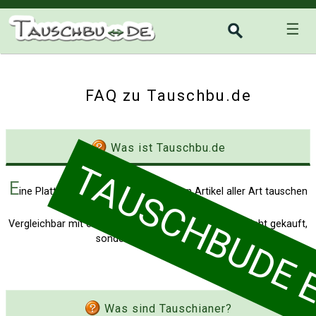
☰
FAQ zu Tauschbu.de
Was ist Tauschbu.de
TAUSCHBUDE EI
E
ine Plattform im Internet auf der man Artikel aller Art tauschen
kann.
Vergleichbar mit einem Marktplatz, auf dem Waren nicht gekauft,
sondern getauscht werden.
Was sind Tauschianer?