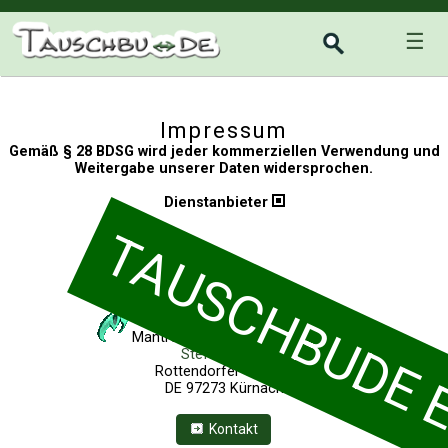
☰
Impressum
Gemäß § 28 BDSG wird jeder kommerziellen Verwendung und
Weitergabe unserer Daten widersprochen.
Dienstanbieter
TAUSCHBUDE EI
Mantronic™
Software
, Einzelfirma
Steffen Beck
Rottendorfer Weg 12
DE
97273
Kürnach
Kontakt