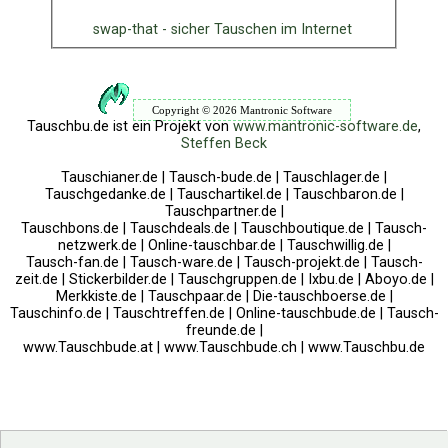
swap-that - sicher Tauschen im Internet
Copyright © 2026 Mantronic Software
Tauschbu.de ist ein Projekt von
www.mantronic-software.de
,
Steffen Beck
Tauschianer.de | Tausch-bude.de | Tauschlager.de |
Tauschgedanke.de | Tauschartikel.de | Tauschbaron.de |
Tauschpartner.de |
Tauschbons.de | Tauschdeals.de | Tauschboutique.de | Tausch-
netzwerk.de | Online-tauschbar.de | Tauschwillig.de |
Tausch-fan.de | Tausch-ware.de | Tausch-projekt.de | Tausch-
zeit.de | Stickerbilder.de | Tauschgruppen.de | Ixbu.de | Aboyo.de |
Merkkiste.de | Tauschpaar.de | Die-tauschboerse.de |
Tauschinfo.de | Tauschtreffen.de | Online-tauschbude.de | Tausch-
freunde.de |
www.Tauschbude.at | www.Tauschbude.ch | www.Tauschbu.de
Über Tauschbu↔de
Kategorien
Mit Email
Twitter
Facebook
Tauschbons
Neue Artikel