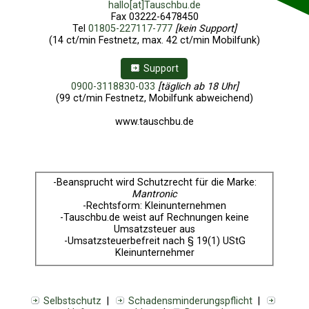
hallo[at]Tauschbu.de
Fax
03222-6478450
Tel
01805-227117-777
[kein Support]
(14 ct/min Festnetz, max. 42 ct/min Mobilfunk)
Support
0900-3118830-033
[täglich ab 18 Uhr]
(99 ct/min Festnetz, Mobilfunk abweichend)
www.tauschbu.de
Tauschbonwert von 2-24 Euro
-Beansprucht wird Schutzrecht für die Marke:
Mantronic
-Rechtsform: Kleinunternehmen
-Tauschbu.de weist auf Rechnungen keine
Umsatzsteuer aus
-Umsatzsteuerbefreit nach § 19(1) UStG
Kleinunternehmer
Selbstschutz
|
Schadensminderungspflicht
|