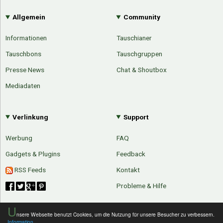
Google
Neu hier?
Mediadaten
Erweitere Suche
Allgemein
Community
Presse News
Suchanfragen
Informationen
Tauschianer
Zufallsartikel
Tauschbons
Tauschgruppen
Kategoriewolke
Presse News
Chat & Shoutbox
Tagwolke
Mediadaten
Verlinkung
Support
Werbung
FAQ
Gadgets & Plugins
Feedback
RSS Feeds
Kontakt
Probleme & Hilfe
U
nsere Webseite benutzt Cookies, um die Nutzung für unsere Besucher zu verbessern.
Information