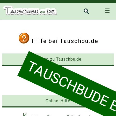
☰
Hilfe bei Tauschbu.de
Fragen zu Tauschbu.de
TAUSCHBUDE EI
D
ie FAQ ist hier zu finden
Online-Hilfe
K