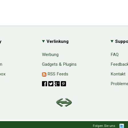
y
Verlinkung
Suppo
Werbung
FAQ
en
Gadgets & Plugins
Feedbac
box
RSS Feeds
Kontakt
Probleme
aw
Folgen Sie uns