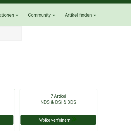
ationen
Community
Artikel finden
7 Artikel
NDS & DSi & 3DS
Wolke verfeinern