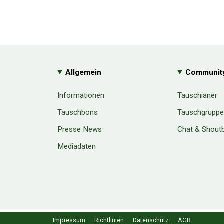
Allgemein
Communit
Informationen
Tauschianer
Tauschbons
Tauschgrupp
Presse News
Chat & Shout
Mediadaten
Cookie Consent plugin for the EU cookie l
Impressum
Richtlinien
Datenschutz
AGB