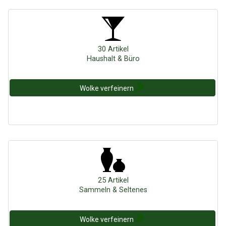
Google
Neu hier?
Mediadaten
Erweitere Suche
Presse News
Suchanfragen
30 Artikel
Zufallsartikel
Haushalt & Büro
Kategoriewolke
Tagwolke
Wolke verfeinern
25 Artikel
Sammeln & Seltenes
Wolke verfeinern