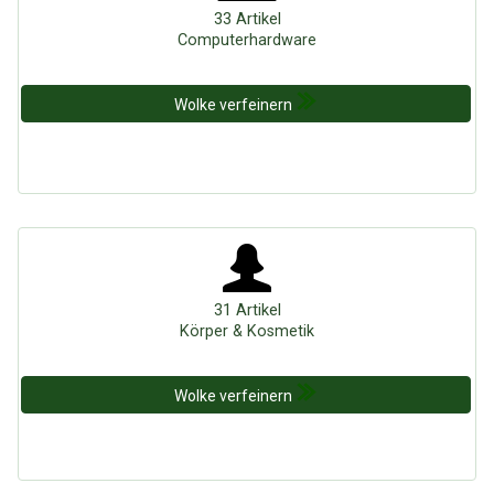
33 Artikel
Computerhardware
Wolke verfeinern
31 Artikel
Körper & Kosmetik
Wolke verfeinern
Über Tauschbu↔de
Kategorien
Mit Email
Twitter
Facebook
Tauschbons
Neue Artikel