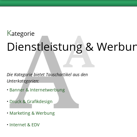
K
ategorie
Dienstleistung & Werbu
Die Kategorie bietet Tauschartikel aus den
Unterkategorien:
•
Banner & Internetwerbung
•
Druck & Grafikdesign
•
Marketing & Werbung
•
Internet & EDV