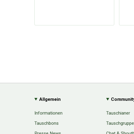
Allgemein
Communit
Informationen
Tauschianer
Tauschbons
Tauschgrupp
Presse News
Chat & Shout