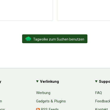
Tagwolke zum Suchen benutzen
y
Verlinkung
Suppo
Werbung
FAQ
en
Gadgets & Plugins
Feedbac
box
RSS Feeds
Kontakt