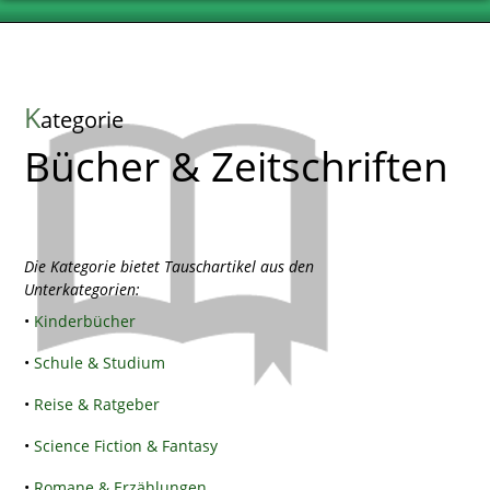
K
ategorie
Bücher & Zeitschriften
Die Kategorie bietet Tauschartikel aus den
Unterkategorien:
•
Kinderbücher
•
Schule & Studium
•
Reise & Ratgeber
•
Science Fiction & Fantasy
•
Romane & Erzählungen