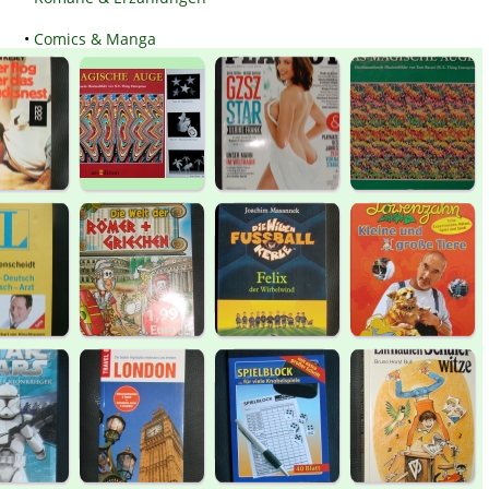
•
Comics & Manga
•
Ratgeber
•
Comedy & Humor
•
Esoterik
•
Nachschlagewerke
•
Rezepte & Getränke
•
Computer & Internet
•
Antiquariat
•
Zeitschriften & Magazine
•
Krimi & Thriller