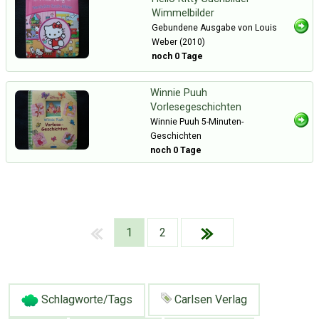
Wimmelbilder
Gebundene Ausgabe von Louis
Weber (2010)
noch 0 Tage
Winnie Puuh
Vorlesegeschichten
Winnie Puuh 5-Minuten-
Geschichten
noch 0 Tage
1
2
Über Tauschbu↔de
Kategorien
Mit Email
Twitter
Facebook
Schlagworte/Tags
Carlsen Verlag
Tauschbons
Neue Artikel