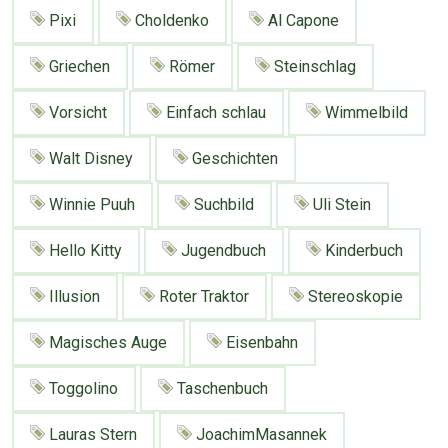
Google
Neu hier?
Pixi
Choldenko
Al Capone
Mediadaten
Erweitere Suche
Presse News
Suchanfragen
Griechen
Römer
Steinschlag
Zufallsartikel
Vorsicht
Einfach schlau
Wimmelbild
Kategoriewolke
Walt Disney
Geschichten
Tagwolke
Winnie Puuh
Suchbild
Uli Stein
Hello Kitty
Jugendbuch
Kinderbuch
Illusion
Roter Traktor
Stereoskopie
Magisches Auge
Eisenbahn
Toggolino
Taschenbuch
Lauras Stern
JoachimMasannek